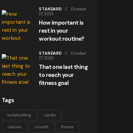
STANDARD
October
27, 2023
How important is
rest in your
workout routine?
STANDARD
October
27, 2023
That one last thing
to reach your
fitness goal
Tags
bodybuilding
cardio
classes
crossfit
fitness