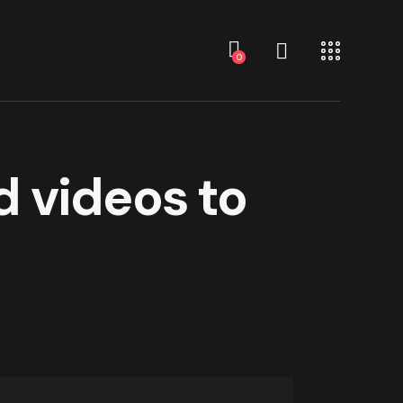
0
0
d videos to