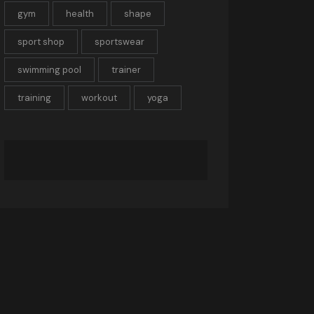
gym
health
shape
sport shop
sportswear
swimming pool
trainer
training
workout
yoga