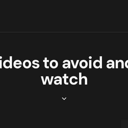
deos to avoid an
watch